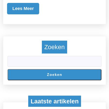
On
Lees
Lees Meer
Meer
Zoeken
Zoeken
Laatste artikelen