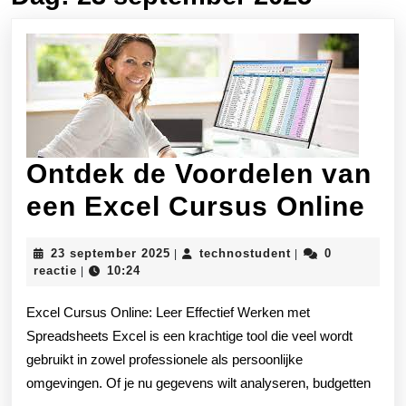
Ontdek de Voordelen van
On
een Excel Cursus Online
de
23
technostudent
23 september 2025
technostudent
0
|
|
Vo
september
reactie
10:24
|
2025
va
Excel Cursus Online: Leer Effectief Werken met
ee
Spreadsheets Excel is een krachtige tool die veel wordt
gebruikt in zowel professionele als persoonlijke
Ex
omgevingen. Of je nu gegevens wilt analyseren, budgetten
Cu