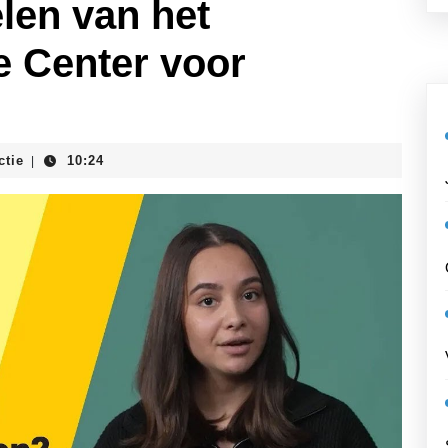
len van het
e Center voor
ent
ctie
10:24
|