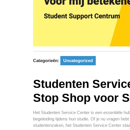
Categorieën:
Uncategorized
Studenten Servic
Stop Shop voor 
Het Studenten Service Center is een essentiële hub
begeleiding tijdens hun studie. Of je nu vragen hebt 
studentenzaken, het Studenten Service Center staat