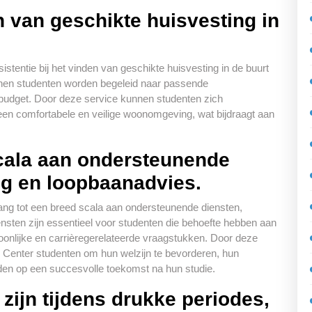
en van geschikte huisvesting in
stentie bij het vinden van geschikte huisvesting in de buurt
nen studenten worden begeleid naar passende
udget. Door deze service kunnen studenten zich
 een comfortabele en veilige woonomgeving, wat bijdraagt aan
cala aan ondersteunende
ng en loopbaanadvies.
ang tot een breed scala aan ondersteunende diensten,
sten zijn essentieel voor studenten die behoefte hebben aan
soonlijke en carrièregerelateerde vraagstukken. Door deze
e Center studenten om hun welzijn te bevorderen, hun
eiden op een succesvolle toekomst na hun studie.
zijn tijdens drukke periodes,