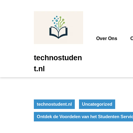
Ga
naar
de
inhoud
Ga
naar
Over Ons
C
de
inhoud
technostuden
t.nl
technostudent.nl
Uncategorized
Ontdek de Voordelen van het Studenten Servi