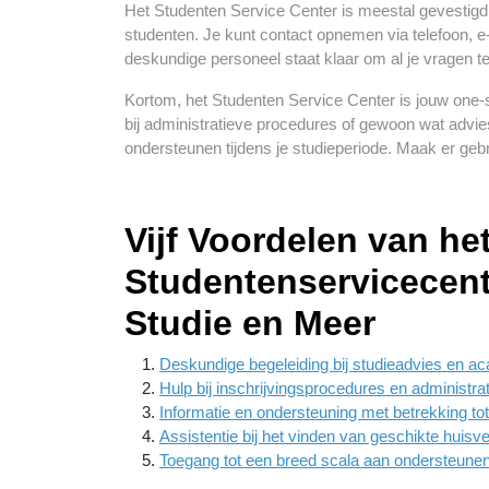
Het Studenten Service Center is meestal gevestigd
studenten. Je kunt contact opnemen via telefoon, e-
deskundige personeel staat klaar om al je vragen t
Kortom, het Studenten Service Center is jouw one-s
bij administratieve procedures of gewoon wat advies
ondersteunen tijdens je studieperiode. Maak er gebr
Vijf Voordelen van he
Studentenservicecent
Studie en Meer
Deskundige begeleiding bij studieadvies en a
Hulp bij inschrijvingsprocedures en administra
Informatie en ondersteuning met betrekking tot 
Assistentie bij het vinden van geschikte huisv
Toegang tot een breed scala aan ondersteunen