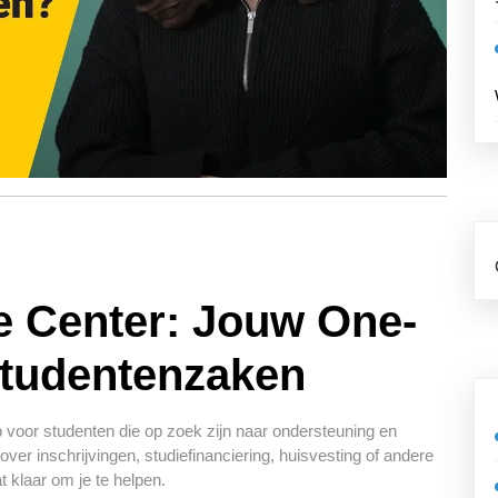
e Center: Jouw One-
Studentenzaken
 voor studenten die op zoek zijn naar ondersteuning en
over inschrijvingen, studiefinanciering, huisvesting of andere
 klaar om je te helpen.