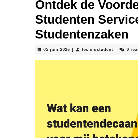
Ontdek de Voorde
Studenten Servic
Studentenzaken
05
technostud
05 juni 2026
technostudent
0 rea
|
|
juni
2026