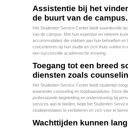
Assistentie bij het vind
de buurt van de campus.
Het Studenten Service Center biedt waardevolle assi
van de campus. Met hun expertise en netwerk kun
accommodaties die voldoen aan hun behoeften en b
concentreren op hun studie en zich thuis voelen in
een succesvolle academische ervaring.
Toegang tot een breed s
diensten zoals counseli
Het Studenten Service Center biedt studenten toeg
waaronder counseling en loopbaanadvies. Deze dien
professionele begeleiding en ondersteuning bij per
services aan te bieden, helpt het Studenten Servic
studieprestaties te verbeteren en zich voor te ber
Wachttijden kunnen lang 