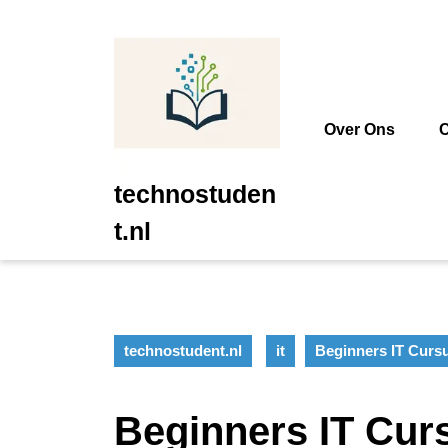
Ga
naar
de
inhoud
Ga
naar
Over Ons
C
de
inhoud
technostuden
t.nl
technostudent.nl
it
Beginners IT Curs
Beginners IT Cur