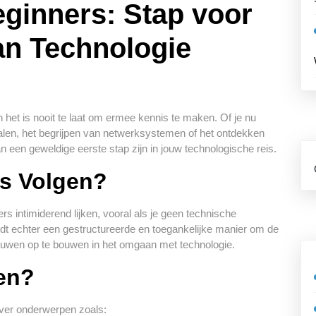
eginners: Stap voor
an Technologie
 het is nooit te laat om ermee kennis te maken. Of je nu
alen, het begrijpen van netwerksystemen of het ontdekken
 een geweldige eerste stap zijn in jouw technologische reis.
s Volgen?
 intimiderend lijken, vooral als je geen technische
edt echter een gestructureerde en toegankelijke manier om de
trouwen op te bouwen in het omgaan met technologie.
en?
over onderwerpen zoals: