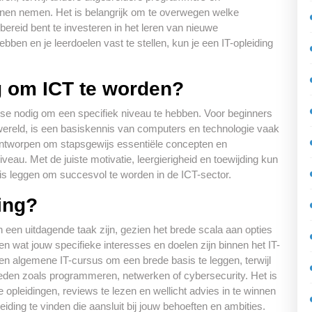
unnen nemen. Het is belangrijk om te overwegen welke
 bereid bent te investeren in het leren van nieuwe
bben en je leerdoelen vast te stellen, kun je een IT-opleiding
g om ICT te worden?
er se nodig om een specifiek niveau te hebben. Voor beginners
-wereld, is een basiskennis van computers en technologie vaak
ontworpen om stapsgewijs essentiële concepten en
veau. Met de juiste motivatie, leergierigheid en toewijding kun
is leggen om succesvol te worden in de ICT-sector.
ding?
 een uitdagende taak zijn, gezien het brede scala aan opties
en wat jouw specifieke interesses en doelen zijn binnen het IT-
n algemene IT-cursus om een brede basis te leggen, terwijl
bieden zoals programmeren, netwerken of cybersecurity. Het is
pleidingen, reviews te lezen en wellicht advies in te winnen
eiding te vinden die aansluit bij jouw behoeften en ambities.