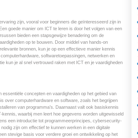
varing zijn, vooral voor beginners die geïnteresseerd zijn in
Een goede manier om ICT te leren is door het volgen van een
ursussen bieden een stapsgewijze benadering om de
 vaardigheden op te bouwen. Door middel van hands-on
 relevante bronnen, kun je op een effectieve manier kennis
s computerhardware, softwaretoepassingen, netwerken en
tie kun je al snel vertrouwd raken met ICT en je vaardigheden
n essentiële concepten en vaardigheden op het gebied van
nis over computerhardware en software, zoals het begrijpen
stalleren van programma’s. Daarnaast valt ook basiskennis
IT-kennis, waarbij men leert hoe gegevens worden uitgewisseld
vens een introductie tot programmeerprincipes, cybersecurity-
dig zijn om effectief te kunnen werken in een digitale
en stevige basis voor verdere groei en ontwikkeling op het