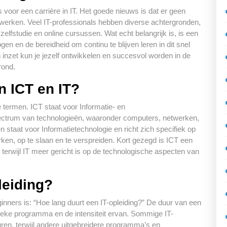
 voor een carrière in IT. Het goede nieuws is dat er geen
te werken. Veel IT-professionals hebben diverse achtergronden,
zelfstudie en online cursussen. Wat echt belangrijk is, is een
n en de bereidheid om continu te blijven leren in dit snel
 inzet kun je jezelf ontwikkelen en succesvol worden in de
rond.
n ICT en IT?
e termen. ICT staat voor Informatie- en
ctrum van technologieën, waaronder computers, netwerken,
taat voor Informatietechnologie en richt zich specifiek op
rken, op te slaan en te verspreiden. Kort gezegd is ICT een
erwijl IT meer gericht is op de technologische aspecten van
leiding?
nners is: “Hoe lang duurt een IT-opleiding?” De duur van een
ifieke programma en de intensiteit ervan. Sommige IT-
en, terwijl andere uitgebreidere programma’s en