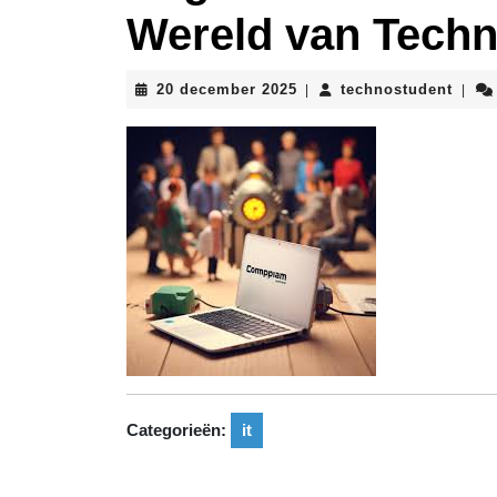
Wereld van Techn
20
techn
20 december 2025
technostudent
|
|
december
2025
Categorieën:
it