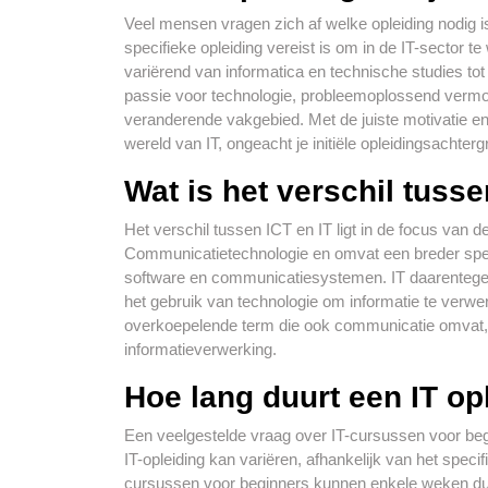
Veel mensen vragen zich af welke opleiding nodig is
specifieke opleiding vereist is om in de IT-sector 
variërend van informatica en technische studies tot 
passie voor technologie, probleemoplossend vermoge
veranderende vakgebied. Met de juiste motivatie en
wereld van IT, ongeacht je initiële opleidingsachterg
Wat is het verschil tusse
Het verschil tussen ICT en IT ligt in de focus van d
Communicatietechnologie en omvat een breder spe
software en communicatiesystemen. IT daarentegen s
het gebruik van technologie om informatie te verwe
overkoepelende term die ook communicatie omvat, t
informatieverwerking.
Hoe lang duurt een IT op
Een veelgestelde vraag over IT-cursussen voor begi
IT-opleiding kan variëren, afhankelijk van het spec
cursussen voor beginners kunnen enkele weken dur