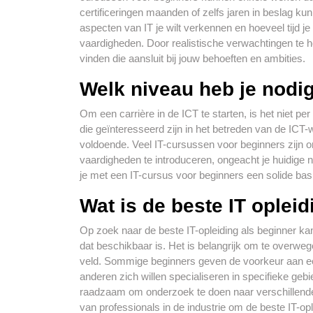
certificeringen maanden of zelfs jaren in beslag k
aspecten van IT je wilt verkennen en hoeveel tijd je
vaardigheden. Door realistische verwachtingen te he
vinden die aansluit bij jouw behoeften en ambities.
Welk niveau heb je nodi
Om een carrière in de ICT te starten, is het niet p
die geïnteresseerd zijn in het betreden van de ICT
voldoende. Veel IT-cursussen voor beginners zijn 
vaardigheden te introduceren, ongeacht je huidige ni
je met een IT-cursus voor beginners een solide bas
Wat is de beste IT oplei
Op zoek naar de beste IT-opleiding als beginner kan
dat beschikbaar is. Het is belangrijk om te overweg
veld. Sommige beginners geven de voorkeur aan ee
anderen zich willen specialiseren in specifieke ge
raadzaam om onderzoek te doen naar verschillende o
van professionals in de industrie om de beste IT-opl