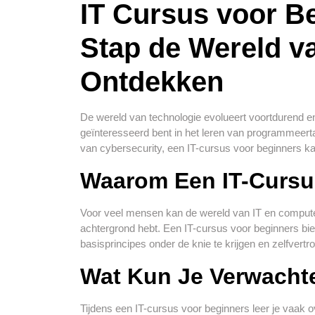
IT Cursus voor B
Stap de Wereld v
Ontdekken
De wereld van technologie evolueert voortdurend en
geïnteresseerd bent in het leren van programmeert
van cybersecurity, een IT-cursus voor beginners kan
Waarom Een IT-Cursu
Voor veel mensen kan de wereld van IT en computers
achtergrond hebt. Een IT-cursus voor beginners bi
basisprincipes onder de knie te krijgen en zelfver
Wat Kun Je Verwacht
Tijdens een IT-cursus voor beginners leer je vaak 