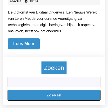
februari
reactie
10:24
|
Hoe
2026
De Opkomst van Digitaal Onderwijs: Een Nieuwe Wereld
Digitaal
van Leren Met de voortdurende vooruitgang van
Onderwijs
technologieën en de digitalisering van bijna elk aspect van
Onze
ons leven, heeft ook het onderwijs
Wereld
Verandert
Lees
Lees Meer
Meer
Zoeken
Zoeken