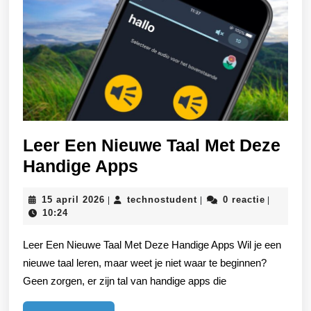
Leer Een Nieuwe Taal Met Deze
Leer
Handige Apps
Een
15
technostudent
15 april 2026
technostudent
0 reactie
|
|
|
Nieuwe
april
10:24
Taal
2026
Leer Een Nieuwe Taal Met Deze Handige Apps Wil je een
Met
nieuwe taal leren, maar weet je niet waar te beginnen?
Deze
Geen zorgen, er zijn tal van handige apps die
Handige
Apps