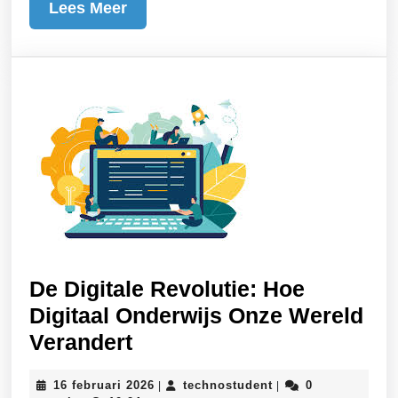
Lees
Lees Meer
Meer
De Digitale Revolutie: Hoe
Digitaal Onderwijs Onze Wereld
De
Verandert
Digitale
16
technostudent
16 februari 2026
technostudent
0
|
|
Revolutie: