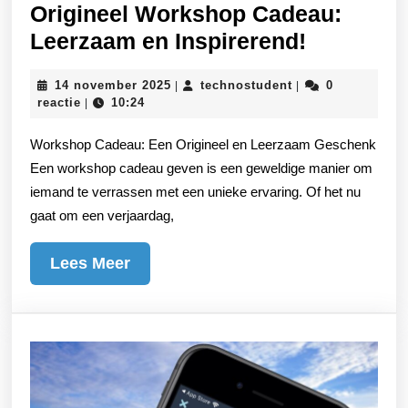
Origineel Workshop Cadeau:
Origineel
Leerzaam en Inspirerend!
Worksho
14
technostudent
14 november 2025
technostudent
0
|
|
Cadeau:
november
reactie
10:24
|
Leerzaa
2025
Workshop Cadeau: Een Origineel en Leerzaam Geschenk
en
Een workshop cadeau geven is een geweldige manier om
Inspirere
iemand te verrassen met een unieke ervaring. Of het nu
gaat om een verjaardag,
Lees
Lees Meer
Meer