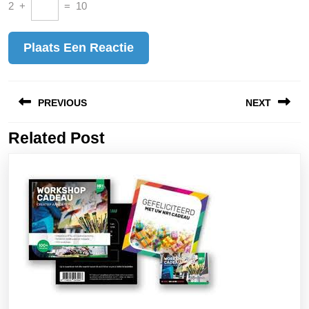
2
+
=
10
Bericht
PREVIOUS
NEXT
navigatie
Related Post
Vorig
Volgend
bericht:
bericht: